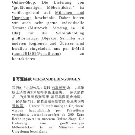
Online-Shop. Die Lieferung von
"großformatigen Möbelstücken" ist
vorübergehend auf
München und
Umgebung
beschränkt. Daher bieten
wir auch sehr gerne individuelle
Termine (Mittwoch - Samstag, 14 - 16
Uhr) für die Selbstabholung
großformatiger Objekte. Sammler aus
anderen Regionen und Übersee sind
herzlich eingeladen, uns per E-Mail
(
tumu201802@gmail.com
) zu
kontaktieren.
▍寄運條款 VERSANDBEDINGUNGEN
我們的「小型作品」是以
包裹郵寄
為主，單筆
線上消費滿200歐即享免運優惠。「傢俱類作
品」的貨運服務則暫限 慕尼黑與周邊地區。
「傢俱類作品」的貨運服務則暫限
慕尼黑與周
邊地區
。 Unsere "kleinformatigen Objekten"
werden hauptsächlich
per Paketdienst
verschickt, versandkostenfrei ab 200 Euro
Rechnungswert in unserem Online-Shop. Die
Lieferung von "großformatigen
Möbelstücken" ist auf
München und
Umgebung
beschränkt.