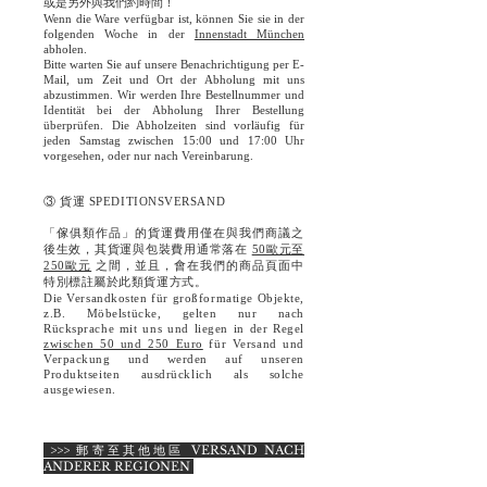
或是另外與我們約時間！
Wenn die Ware verfügbar ist, können Sie sie in der
folgenden Woche in der
Innenstadt München
abholen.
Bitte warten Sie auf unsere Benachrichtigung per E-
Mail, um Zeit und Ort der Abholung mit uns
abzustimmen.
Wir werden Ihre Bestellnummer und
Identität bei der Abholung Ihrer Bestellung
überprüfen.
Die Abholzeiten sind vorläufig für
jeden Samstag zwischen 15:00 und 17:00 Uhr
vorgesehen, oder nur nach Vereinbarung.
③ 貨運 SPEDITIONSVERSAND
「傢俱類作品」的貨運費用僅在與我們商議之
後生效，其貨運與包裝費用通常落在
50歐元至
250歐元
之間，並且，會在我們的商品頁面中
特別標註屬於此類貨運方式。
Die Versandkosten für großformatige Objekte,
z.B. Möbelstücke, gelten nur nach
Rücksprache mit uns und liegen in der Regel
zwischen 50 und 250 Euro
für Versand und
Verpackung und werden auf unseren
Produktseiten ausdrücklich als solche
ausgewiesen.
>>> 郵寄至其他地區 VERSAND NACH
ANDERER REGIONEN