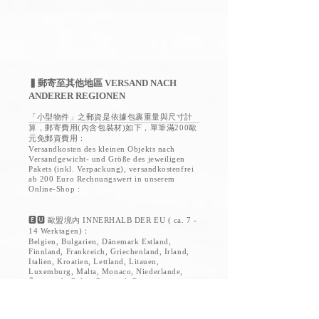
▍郵寄至其他地區 VERSAND NACH
ANDERER REGIONEN
「小型物件」之郵資是依據包裹重量與尺寸計
算，郵寄費用(內含包裝材)如下，單筆滿200歐
元免郵資費用：
Versandkosten des kleinen Objekts nach
Versandgewicht- und Größe des jeweiligen
Pakets (inkl. Verpackung), versandkostenfrei
ab 200 Euro Rechnungswert in unserem
Online-Shop :
🅴🆄 歐盟境內 INNERHALB DER EU ( ca. 7 -
14 Werktagen)：
Belgien, Bulgarien, Dänemark Estland,
Finnland, Frankreich, Griechenland, Irland,
Italien, Kroatien, Lettland, Litauen,
Luxemburg, Malta, Monaco, Niederlande,
Österreich, Polen, Portugal, Rumänien,
Schweden, Slowakei, Slowenien, Spanien,
Tschechische Republik, Ungarn, Zypern