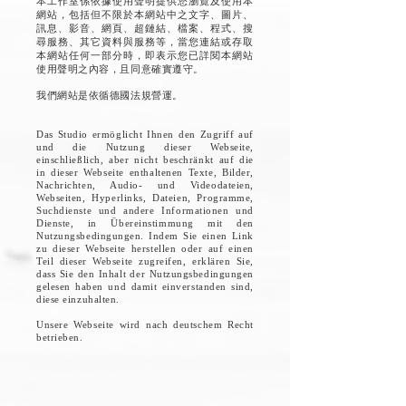
本工作室係依據使用聲明提供您瀏覽及使用本
網站，包括但不限於本網站中之文字、圖片、
訊息、影音、網頁、超鏈結、檔案、程式、搜
尋服務、其它資料與服務等，當您連結或存取
本網站任何一部分時，即表示您已詳閱本網站
使用聲明之內容，且同意確實遵守。
我們網站是依循德國法規營運。
Das Studio ermöglicht Ihnen den Zugriff auf
und die Nutzung dieser Webseite,
einschließlich, aber nicht beschränkt auf die
in dieser Webseite enthaltenen Texte, Bilder,
Nachrichten, Audio- und Videodateien,
Webseiten, Hyperlinks, Dateien, Programme,
Suchdienste und andere Informationen und
Dienste, in Übereinstimmung mit den
Nutzungsbedingungen. Indem Sie einen Link
zu dieser Webseite herstellen oder auf einen
Teil dieser Webseite zugreifen, erklären Sie,
dass Sie den Inhalt der Nutzungsbedingungen
gelesen haben und damit einverstanden sind,
diese einzuhalten.
Unsere Webseite wird nach deutschem Recht
betrieben.