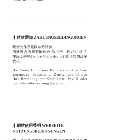
▍付款需知 ZAHLUNGSBEDINGUNGEN
我們的作品是以歐元計價。
德國境內的藏家能透過 信用卡、PayPal 或 立
即線上轉帳(Sofortüberweisung) 支付您的訂單
款項。
Die Preise für unsere Produkte sind in Euro
angegeben. Sammler in Deutschland können
Ihre Bestellung per Kreditkarte, PayPal oder
per Sofortüberweisung bezahlen.
▍網站使用聲明 WEBSEITE-
NUTZUNGSBEDINGUNGEN