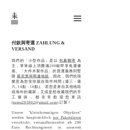
付款與寄運 ZAHLUNG &
VERSAND
我們的「小型作品」是以
包裹郵寄
為
主，單筆線上消費滿200歐即享免運優
惠。「大件木製作品」的貨運服務則暫
限
慕尼黑與周邊地區
，因此，我們也很
樂意為您安排親自取件時間 (週三 - 週
六, 14點 - 16點)。 若您是來自其他地區
或海外的藏家，又或是想收藏我們的手
工傢俱，都非常歡迎您來訊
(
tumu201802@gmail.com
) 訂製！
Unsere "kleinformatigen Objekten"
werden hauptsächlich
per Paketdienst
verschickt, versandkostenfrei ab 200
Euro Rechnungswert in unserem