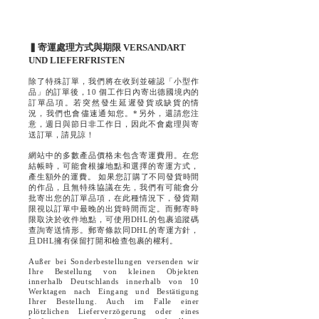
▍寄運處理方式與期限 VERSANDART
UND LIEFERFRISTEN
除了特殊訂單，我們將在收到並確認「小型作
品」的訂單後，10 個工作日內寄出德國境內的
訂單品項。若突然發生延遲發貨或缺貨的情
況，我們也會儘速通知您。*另外，還請您注
意，週日與節日非工作日，因此不會處理與寄
送訂單，請見諒！
網站中的多數產品價格未包含寄運費用。在您
結帳時，可能會根據地點和選擇的寄運方式，
產生額外的運費。 如果您訂購了不同發貨時間
的作品，且無特殊協議在先，我們有可能會分
批寄出您的訂單品項，在此種情況下，發貨期
限視以訂單中最晚的出貨時間而定。而郵寄時
限取決於收件地點，可使用DHL的包裹追蹤碼
查詢寄送情形。郵寄條款同DHL的寄運方針，
且DHL擁有保留打開和檢查包裹的權利。
Außer bei Sonderbestellungen versenden wir
Ihre Bestellung von kleinen Objekten
innerhalb Deutschlands innerhalb von 10
Werktagen nach Eingang und Bestätigung
Ihrer Bestellung. Auch im Falle einer
plötzlichen Lieferverzögerung oder eines