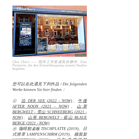
Chia Chia's —— 陪伴工作室成長的夥伴 Eine
Partnerin, die den Entwicklungsweg unseres Studios
begleitet.
您可以在此遇見下列作品 / Die folgenden
Werke können Sie hier finden：
㊏
泊 DER SEE (2022 - NOW)
、
午後
AFTER NOON (2021 - NOW)
、
山形
BERGWELT - 雪山 SCHNEEBERG (2021 -
NOW)
、
山形 BERGWELT - 藍山 BLAUE
BERGE (2021 - NOW)
㊍ 咖啡館桌板 TISCHPLATTE (2019)、日
式燈罩 LAMPENSCHIRM (2019)、牆面架