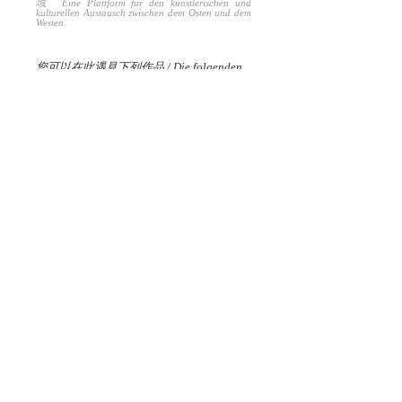
域 Eine Plattform für den künstlerischen und
kulturellen Austausch zwischen dem Osten und dem
Westen.
您可以在此遇見下列作品 / Die folgenden
Werke können Sie hier finden：
㊏
造山 GEBIRGSBILDUNG (2019 -
NOW)
、
生長輪 GROWTH RINGS (2020)
㊍
多寶閣 - FULL MOON (2023)
、
石頭人
STEINMÄNNCHEN (2023 - NOW)