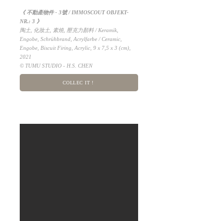
《 不動產物件 - 3號 / IMMOSCOUT OBJEKT-
NR.: 3 》
陶土, 化妝土, 素燒, 壓克力顏料 / Keramik,
Engobe, Schrühbrand, Acrylfarbe / Ceramic,
Engobe, Biscuit Firing, Acrylic, 9 x 7,5 x 3 (cm),
2021
© TUMU STUDIO - H.S. CHEN
COLLEC IT !