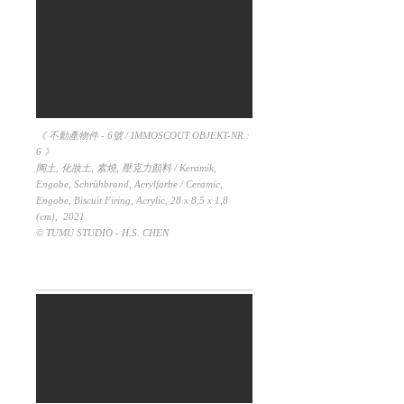
《 不動產物件 - 6號 / IMMOSCOUT OBJEKT-NR.:
6 》
陶土, 化妝土, 素燒, 壓克力顏料 / Keramik,
Engobe, Schrühbrand, Acrylfarbe / Ceramic,
Engobe, Biscuit Firing, Acrylic, 28 x 8,5 x 1,8
(cm), 2021
© TUMU STUDIO - H.S. CHEN