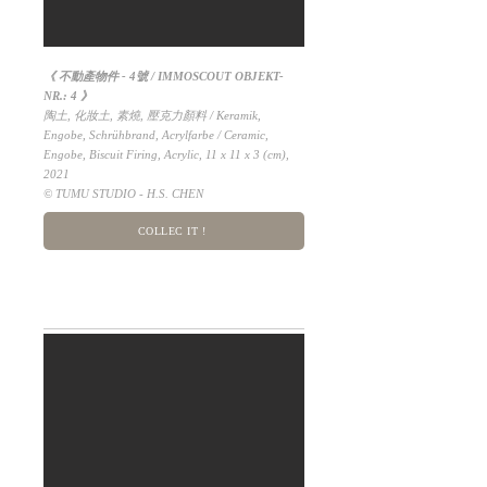
《 不動產物件 - 4號 / IMMOSCOUT OBJEKT-
NR.: 4 》
陶土, 化妝土, 素燒, 壓克力顏料 / Keramik,
Engobe, Schrühbrand, Acrylfarbe / Ceramic,
Engobe, Biscuit Firing, Acrylic, 11 x 11 x 3 (cm),
2021
© TUMU STUDIO - H.S. CHEN
COLLEC IT !