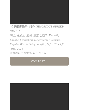
《 不動產物件 - 5號 / IMMOSCOUT OBJEKT-
NR.: 5 》
陶土, 化妝土, 素燒, 壓克力顏料 / Keramik,
Engobe, Schrühbrand, Acrylfarbe / Ceramic,
Engobe, Biscuit Firing, Acrylic, 24,5 x 20 x 1,8
(cm), 2021
© TUMU STUDIO - H.S. CHEN
COLLEC IT !