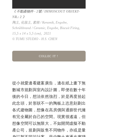
《 不動產物件 - 2號 / IMMOSCOUT OBJEKT-
NR.: 2 》
陶土, 化妝土, 素燒 / Keramik, Engobe,
Schrühbrand / Ceramic, Engobe, Biscuit Firing,
15,5 x 14 x 5,5 (cm), 2021
© TUMU STUDIO - H.S. CHEN
COLLEC IT !
從小就愛邊看建案廣告，邊在紙上畫下無
數城市規劃與室內設計圖，即便在數十年
後的今日，想法依然強烈，於是再度拾起
此念頭，於形狀不一的陶板上恣意刻劃出
各式建物圖，想像在高房價與通膨世代擁
有完全屬於自己的空間。現實很遙遠，但
想像空間可以無限大，不如開間虛擬不動
產公司，規劃與販售不同物件，亦或是量
身訂製不同設計案，藉由陶土來逐步實踐