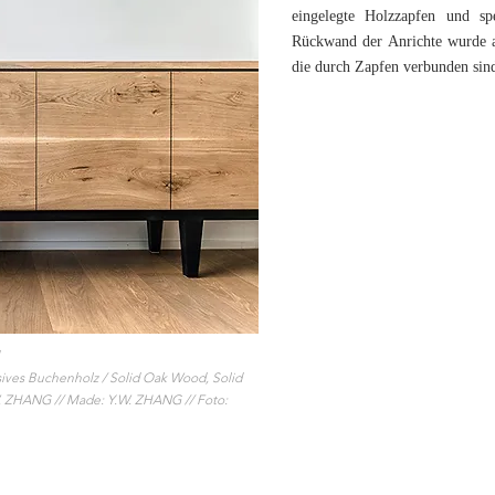
eingelegte Holzzapfen und spe
Rückwand der Anrichte wurde a
die durch Zapfen verbunden sin
s Buchenholz / Solid Oak Wood, Solid
. ZHANG // Made: Y.W. ZHANG // Foto: