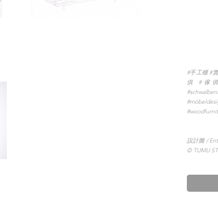
#手工櫃 #
俱 #傢俱設計 
#schwalben
#möbeldes
#woodfurni
設計圖 / Entw
© TUMU S