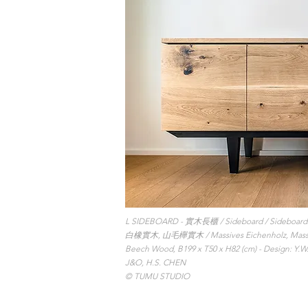
L SIDEBOARD - 實木長櫃 / Sideboard / Sideboard
白橡實木, 山毛櫸實木 / Massives Eichenholz, Massive
Beech Wood, B199 x T50 x H82 (cm) -
Design: Y.W
J&O, H.S. CHEN
© TUMU STUDIO