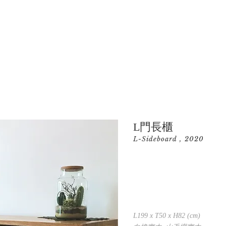
L門長櫃
L-Sideboard , 2020
L199 x T50 x H82 (cm)