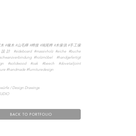
實木 #橡木 #山毛櫸 #榫接 #鳩尾榫 #木傢俱 #手工傢
#sideboard #massivholz #eiche #buche
schwanzverbindung #holzmöbel #handgefertigt
ign #solidwood #oak #beech #dovetailjoint
ture #handmade #furnituredesign
ürfe / Design Drawings
TUDIO
BACK TO PORTFOLIO