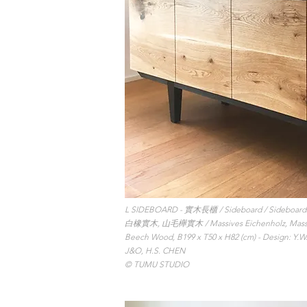
L SIDEBOARD - 實木長櫃 / Sideboard / Sideboard
白橡實木, 山毛櫸實木 / Massives Eichenholz, Massive
Beech Wood, B199 x T50 x H82 (cm) -
Design: Y.W
J&O, H.S. CHEN
© TUMU STUDIO