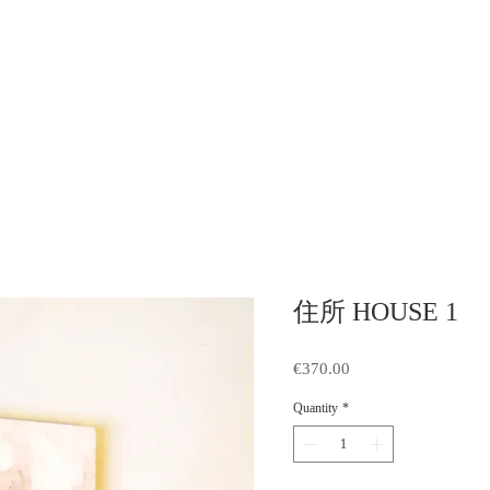
住所 HOUSE 1
Price
€370.00
Quantity
*