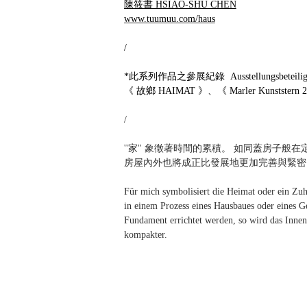
陳筱書 HSIAO-SHU CHEN
www.tuumuu.com/haus
/
*此系列作品之參展紀錄 Ausstellungsbeteiligun
《 故鄉 HAIMAT 》、《 Marler Kunststern 2015
/
''家'' 象徵著時間的累積。 如同蓋房子
房屋內外也將成正比發展地更加完善與緊密
Für mich symbolisiert die Heimat oder ein Zuh
in einem Prozess eines Hausbaues oder eines G
Fundament errichtet werden, so wird das Inne
kompakter.