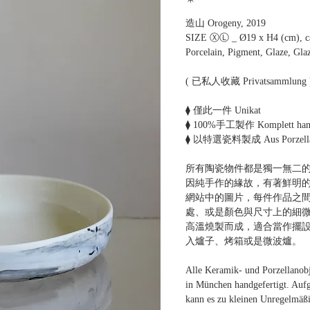
造山 Orogeny, 2019
SIZE ⓍⓁ _ Ø19 x H4 (cm), ca.
Porcelain, Pigment, Glaze, Gla
( 已私人收藏 Privatsammlung 
⧫ 僅此一件 Unikat
⧫ 100%手工製作 Komplett handg
⧫ 以特選瓷料製成 Aus Porzellan
所有陶瓷物件都是獨一無二的
因純手作的緣故，有著鮮明
網站中的圖片，每件作品之
處、或是顏色與尺寸上的細
高溫燒製而成，適合當作擺設
入爐子、烤箱或是微波爐。
Alle Keramik- und Porzellanob
in München handgefertigt. Auf
kann es zu kleinen Unregelmäßi