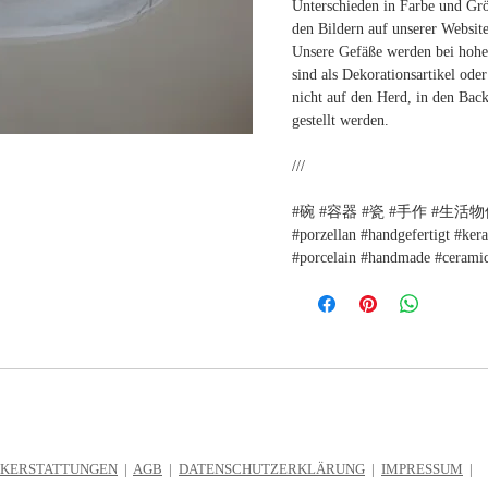
Unterschieden in Farbe und Grö
den Bildern auf unserer Websi
Unsere Gefäße werden bei hohe
sind als Dekorationsartikel oder
nicht auf den Herd, in den Bac
gestellt werden.
///
#碗 #容器 #瓷 #手作 #生活物件 #s
#porzellan #handgefertigt #ker
#porcelain #handmade #ceramic
CKERSTATTUNGEN
|
AGB
|
DATENSCHUTZERKLÄRUNG
|
IMPRESSUM
|