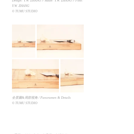
Design: Y.W. ZHANG // Made: Y.W. ZHANG // Foto:
Y.W. ZHANG
© TUMU STUDIO
全景圖&局部視角 / Panoramen & Details
© TUMU STUDIO