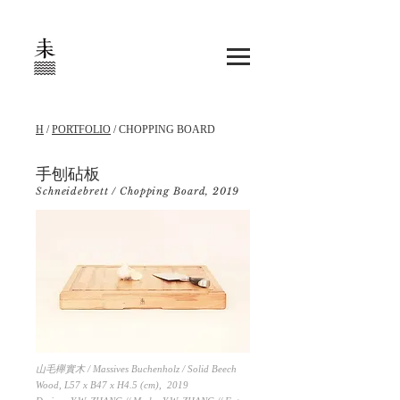
H
/
PORTFOLIO
/ CHOPPING BOARD
手刨砧板
Schneidebrett / Chopping Board, 2019
山毛櫸實木 / Massives Buchenholz / Solid Beech
Wood, L57 x B47 x H4.5 (cm), 2019