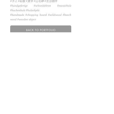
#手工 #砧板 #實木 #山毛櫸 #生活物件
#handgefertigt #schneidebrett #massivholz
#buchenholz #holzobjekt
#handmade #chopping board #solidwood #beech
wood #wooden object
BACK TO PORTFOLIO
藏家登入 SAMMLER LOGIN
ZAHLUNG & VERSAND
|
RÜCKGABE &
RÜCKERSTATTUNGEN
|
AGB
|
DATENSCHUTZERKLÄRUNG
|
IMPRESSUM
|