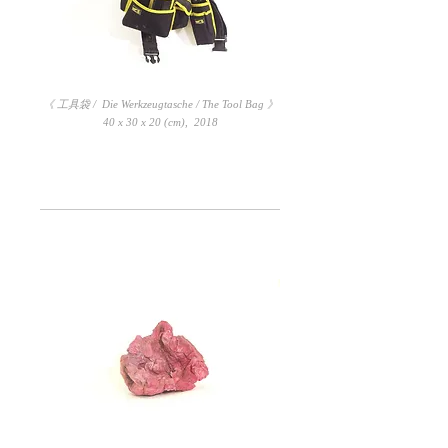
《 工具袋 / Die Werkzeugtasche / The Tool Bag 》
40 x 30 x 20 (cm), 2018