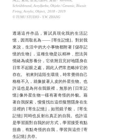
陶土, 素燒, 壓克力顏料, 實物 / Keramik,
Schrühbrand, Acrylfarbe, Objekt / Ceramic, Biscuit
Firing, Acrylic, Object,
2018 - 2019
© TUMU STUDIO - Y.W. ZHANG
透過這件作品，嘗試具現化我的生活記
憶，因而取名為 —— ⌈寄生記憶⌋。對於我
來說，生活中的大小事物都附著 ⌈儲存記
憶的生物⌋ ，這種生物是以精神﹑想法與
情緒為成形養分，它依附且完好地隱身在
日常不起眼之處，因此人們常忽略掉它的
存在。 初來到這陌生環境，時常覺得自己
格格不入，就像披著人皮的外星生物。也
許這也是為何在我眼裡，無形的 ⌈日常記
憶⌋ 像外星生物一樣有著奇怪的外貌。藉
著自我探索，慢慢找出這些擬態隱身在生
活裡的 ⌈寄生記憶⌋，如照鏡子般， ⌈寄生
記憶⌋ 同時也反射出真正的自我。也許這
是學習面對自我的好方式，學習接受有點
扭曲﹑有點奇怪的自我，學習與這些 ⌈寄
生記憶⌋ 共存。