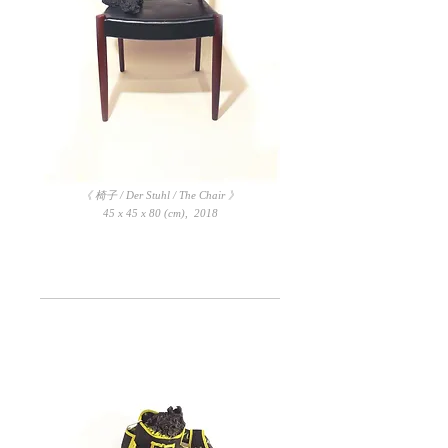
《 椅子 / Der Stuhl / The Chair 》
45 x 45 x 80 (cm), 2018