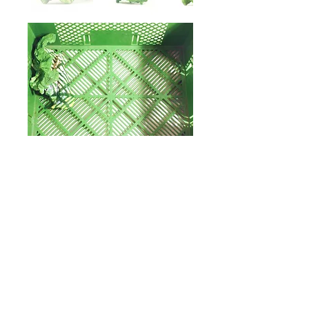
《 綠色儲物箱 / Der grüner Eurobehälter / The
Storage Box 》
19 x 10 x 9 (cm), 2018