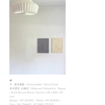
❶
M - 實木畫板 / Holzmaltafel / Wood Panel
杉木實木, 白楊木 / Massives Fichtenholz, Pappel
/ Solid Spruce Wood, Populus, L40 x B30 x H2
(cm)
Design: Y.W. ZHANG - Made: Y.W. ZHANG -
Foto: Y.W. ZHANG
© TUMU STUDIO