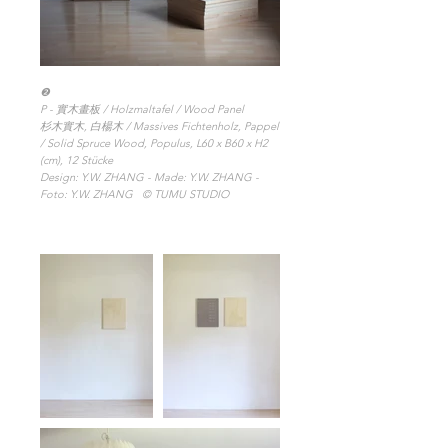
❷
P - 實木畫板 / Holzmaltafel / Wood Panel
杉木實木, 白楊木 / Massives Fichtenholz, Pappel
/ Solid Spruce Wood, Populus, L60 x B60 x H2
(cm), 12 Stücke
Design: Y.W. ZHANG - Made: Y.W. ZHANG -
Foto: Y.W. ZHANG
© TUMU STUDIO