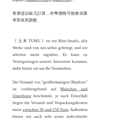
售價是以歐元計算，外幣價格可能會依匯
率而有所調整。
《 土木 TUMU 》ist ein Mini-Studio, alle
Werke sind von uns selbst gefertigt, und wir
arbeiten meist tagsüber. Es kann zu
Verzögerungen unserer Antworten kommen,
dafür bitten wir um Ihr Verständnis.
Der Versand von "großformatigen Objekten"
ist vorübergehend auf
München und
Umgebung
beschränkt, je nach Einzelfall
liegen die Versand- und Verpackungskosten
meist
zwischen 50 und 250 Euro
. Außerdem
bieten wir auch sehr gerne individuelle
Termine (Mittwoch - Samstag, 14 - 16 Uhr)
für die Selbstabholung. Für Sammler aus
anderen Regionen und Übersee, die unsere