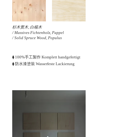
杉木實木, 白楊木
/ Massives Fichtenholz, Pappel
/ Solid Spruce Wood, Populus
⧫ 100%手工製作 Komplett handgefertigt
⧫ 防水漆塗裝 Wasserfeste Lackierung