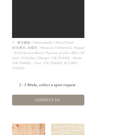
P - 實木畫板 / Holzmaltafel / Wood Panel
杉木實木, 白楊木 / Massives Fichtenholz, Pappel
/ Solid Spruce Wood, Populus, je L60 x B60 x H2
(cm), 12 Stücke
// Design: Y.W. ZHANG - Made:
Y.W. ZHANG - Foto: Y.W. ZHANG © TUMU
STUDIO
2 - 3 Weeks, collect n upon request
:
CONTACT US