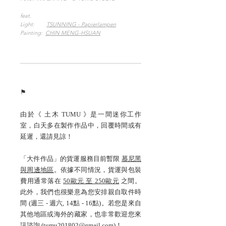
feat.
Light:
TSUNNING - Papierlampen
Painting:
CHIN MENG-HSUAN
⚑
由於《 土木 TUMU 》是一間迷你工作
室，白天多在製作作品中，回覆時間或有
延遲，還請見諒！
「大件作品」的貨運服務目前暫限
慕尼黑
與周邊地區
。依據不同情況，貨運與包裝
費用通常落在
50歐元 至 250歐元
之間。
此外，我們也很樂意為您安排親自取件時
間 (週三 - 週六, 14點 - 16點)。若您是來自
其他地區或海外的藏家，也非常歡迎您來
訊諮詢 (
tumu201802@gmail.com
)！