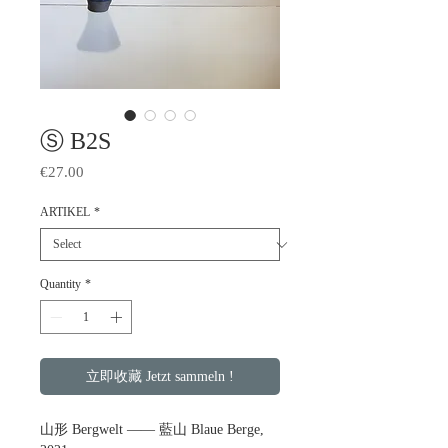
Ⓢ B2S
Price
€27.00
ARTIKEL
*
Quantity
*
立即收藏 Jetzt sammeln !
山形 Bergwelt —— 藍山 Blaue Berge,