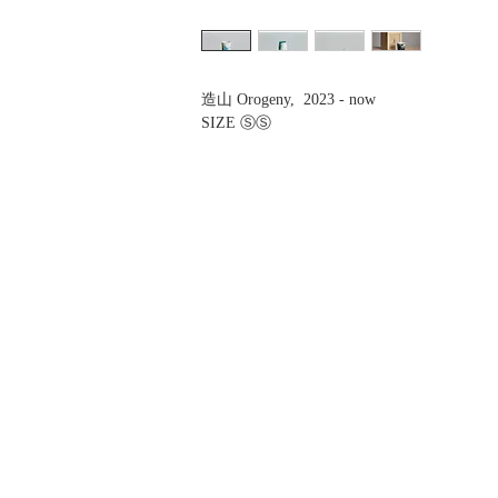
造山 Orogeny, 2023 - now
SIZE ⓈⓈ