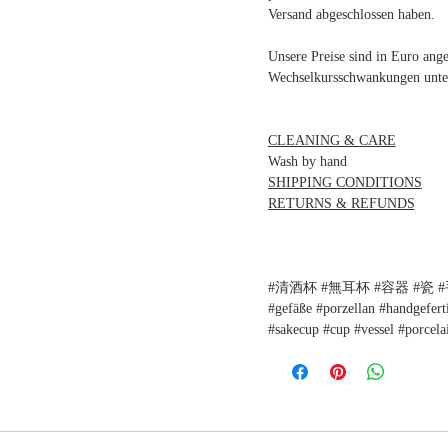
Versand abgeschlossen haben.
Unsere Preise sind in Euro an
Wechselkursschwankungen unter
CLEANING & CARE
Wash by hand
SHIPPING CONDITIONS
RETURNS & REFUNDS
#清酒杯 #無耳杯 #容器 #瓷 #手作
#gefäße #porzellan #handgefert
#sakecup #cup #vessel #porcel