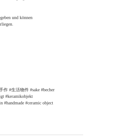
gegeben und können
liegen.
 #生活物件 #sake #becher
igt #keramikobjekt
ain #handmade #ceramic object