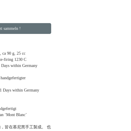
 sammeln !
ca 90 g, 25 cc
ze-firing 1230 C
9 Days within Germany
dgefertigter
11 Days within Germany
efertigt
 ‘Mont Blanc’
，皆在慕尼黑手工製成。 也