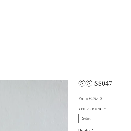
ⓈⓈ SS047
Sale
From
€25.00
Price
VERPACKUNG
*
Select
Quantity
*