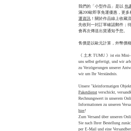
我們的「小型作品」是以
包
滿200歐即享免運優惠，更
運資訊
！關於作品線上收藏
先收到一封訂單確認郵件；
會再次傳送出貨通知予您。
售價是以歐元計算，外幣價
《 土木 TUMU 》ist ein Mini-Stu
uns selbst gefertigt, und wir ar
zu Verzögerungen unserer Antw
wir um Ihr Verständnis.
Unsere "kleinformatigen Objek
Paketdienst
verschickt, versand
Rechnungswert in unserem Onli
Informationen zu unseren Vers
hier
!
Zum Versand über unseren Onlin
Sie nach Ihrer Bestellung zunäc
per E-Mail und eine Versandben