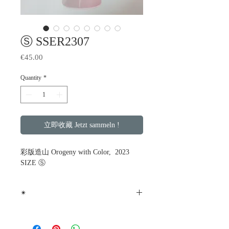
Ⓢ SSER2307
Price
€45.00
Quantity
*
立即收藏 Jetzt sammeln !
彩版造山 Orogeny with Color, 2023
SIZE Ⓢ
✴
SIZE Ⓢ _ Ø8 x H7 (cm), ca. 160 g, 170
cc