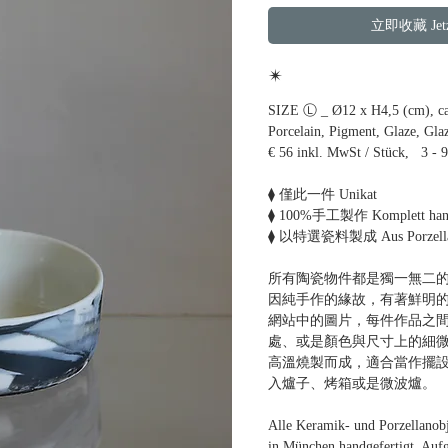
立即收藏 Jetzt
✴
SIZE Ⓛ _ Ø12 x H4,5 (cm), ca.
Porcelain, Pigment, Glaze, Gla
€ 56 inkl. MwSt / Stück, 3 - 
⧫ 僅此一件 Unikat
⧫ 100%手工製作 Komplett handg
⧫ 以特選瓷料製成 Aus Porzellan
所有陶瓷物件都是獨一無二的
因純手作的緣故，有著鮮明
網站中的圖片，每件作品之
處、或是顏色與尺寸上的細
高溫燒製而成，適合當作擺設
入爐子、烤箱或是微波爐。
Alle Keramik- und Porzellanob
in München handgefertigt. Auf