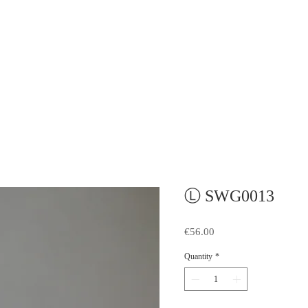
Ⓛ SWG0013
Price
€56.00
Quantity
*