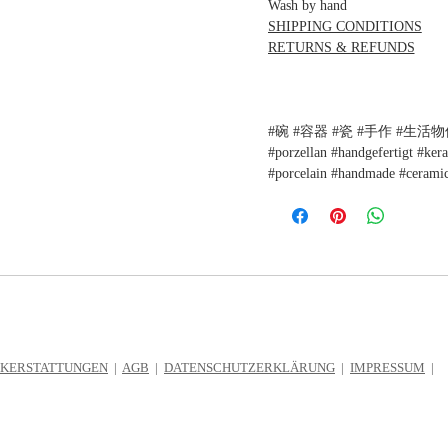
Wash by hand
SHIPPING CONDITIONS
RETURNS & REFUNDS
#碗 #容器 #瓷 #手作 #生活物件 #s
#porzellan #handgefertigt #ker
#porcelain #handmade #ceramic
CKERSTATTUNGEN
|
AGB
|
DATENSCHUTZERKLÄRUNG
|
IMPRESSUM
|