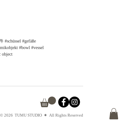
chüssel #gefäße
amikobjekt #bowl #vessel
 object
© 2026 TUMU STUDIO
✷
All Rights Reserved