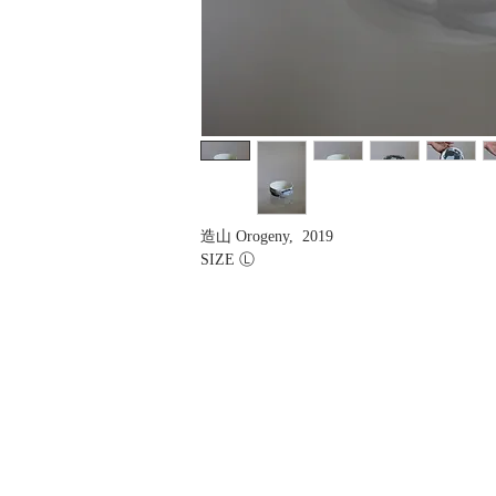
造山 Orogeny, 2019
SIZE Ⓛ