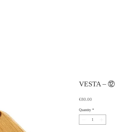
VESTA – ⑫
Price
€80.00
Quantity
*